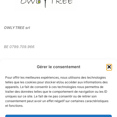
OWLYTREE
srl
BE 0799.709.966
Rue de Virton 25B
Gérer le consentement
6747 Saint-Léger
Pour offrir les meilleures expériences, nous utilisons des technologies
telles que les cookies pour stocker et/ou accéder aux informations des
appareils. Le fait de consentir à ces technologies nous permettra de
Grégory Clip
traiter des données telles que le comportement de navigation ou les ID
uniques sur ce site. Le fait de ne pas consentir ou de retirer son
+32 (0)477 86 40 40
consentement peut avoir un effet négatif sur certaines caractéristiques
et fonctions.